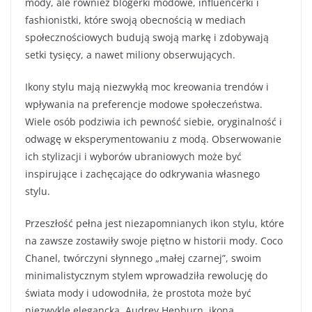
mody, ale również blogerki modowe, influencerki i
fashionistki, które swoją obecnością w mediach
społecznościowych budują swoją markę i zdobywają
setki tysięcy, a nawet miliony obserwujących.
Ikony stylu mają niezwykłą moc kreowania trendów i
wpływania na preferencje modowe społeczeństwa.
Wiele osób podziwia ich pewność siebie, oryginalność i
odwagę w eksperymentowaniu z modą. Obserwowanie
ich stylizacji i wyborów ubraniowych może być
inspirujące i zachęcające do odkrywania własnego
stylu.
Przeszłość pełna jest niezapomnianych ikon stylu, które
na zawsze zostawiły swoje piętno w historii mody. Coco
Chanel, twórczyni słynnego „małej czarnej”, swoim
minimalistycznym stylem wprowadziła rewolucję do
świata mody i udowodniła, że prostota może być
niezwykle elegancka. Audrey Hepburn, ikona