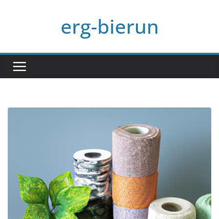
Przejdź
erg-bierun
do
treści