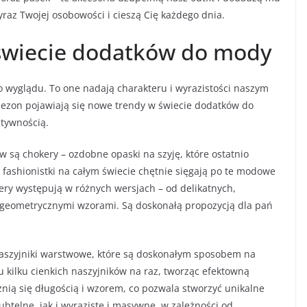
raz Twojej osobowości i cieszą Cię każdego dnia.
świecie dodatków do mody
 wyglądu. To one nadają charakteru i wyrazistości naszym
 sezon pojawiają się nowe trendy w świecie dodatków do
atywnością.
 są chokery – ozdobne opaski na szyję, które ostatnio
i fashionistki na całym świecie chętnie sięgają po te modowe
kery występują w różnych wersjach – od delikatnych,
z geometrycznymi wzorami. Są doskonałą propozycją dla pań
aszyjniki warstwowe, które są doskonałym sposobem na
u kilku cienkich naszyjników na raz, tworząc efektowną
nią się długością i wzorem, co pozwala stworzyć unikalne
btelne, jak i wyraziste i masywne, w zależności od