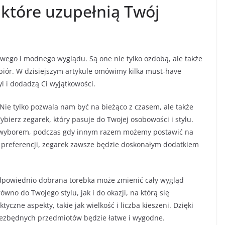
 które uzupełnią Twój
owego i modnego wyglądu. Są one nie tylko ozdobą, ale także
iór. W dzisiejszym artykule omówimy kilka must-have
l i dodadzą Ci wyjątkowości.
ie tylko pozwala nam być na bieżąco z czasem, ale także
ierz zegarek, który pasuje do Twojej osobowości i stylu.
 wyborem, podczas gdy innym razem możemy postawić na
od preferencji, zegarek zawsze będzie doskonałym dodatkiem
dpowiednio dobrana torebka może zmienić cały wygląd
ówno do Twojego stylu, jak i do okazji, na którą się
czne aspekty, takie jak wielkość i liczba kieszeni. Dzięki
iezbędnych przedmiotów będzie łatwe i wygodne.