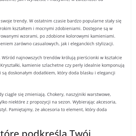
ą swoje trendy. W ostatnim czasie bardzo popularne stały się
zerokim kształtem i mocnymi zdobieniami. Dostępne są w
rowanymi wzorami, po zdobione kolorowymi kamieniami.
eniem zarówno casualowych, jak i eleganckich stylizacji.
Wśród najnowszych trendów królują pierścionki w kształcie
Kryształki, kamienie szlachetne czy perły idealnie komponują
 są doskonałym dodatkiem, który doda blasku i elegancji
ciągle się zmieniają. Chokery, naszyjniki warstwowe,
tylko niektóre z propozycji na sezon. Wybierając akcesoria,
styl. Pamiętajmy, że akcesoria to element, który doda
tóre podkreślą Twój