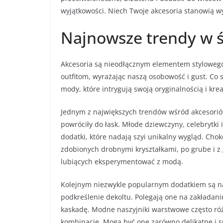
wyjątkowości. Niech Twoje akcesoria stanowią wy
Najnowsze trendy w 
Akcesoria są nieodłącznym elementem stylowego
outfitom, wyrażając naszą osobowość i gust. Co
mody, które intrygują swoją oryginalnością i kre
Jednym z największych trendów wśród akcesoriów
powróciły do łask. Młode dziewczyny, celebrytki 
dodatki, które nadają szyi unikalny wygląd. Cho
zdobionych drobnymi kryształkami, po grube i 
lubiących eksperymentować z modą.
Kolejnym niezwykle popularnym dodatkiem są n
podkreślenie dekoltu. Polegają one na zakładani
kaskadę. Modne naszyjniki warstwowe często róż
kombinacje. Mogą być one zarówno delikatne i su