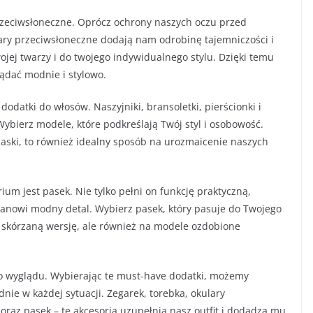
zeciwsłoneczne. Oprócz ochrony naszych oczu przed
ry przeciwsłoneczne dodają nam odrobinę tajemniczości i
wojej twarzy i do twojego indywidualnego stylu. Dzięki temu
lądać modnie i stylowo.
odatki do włosów. Naszyjniki, bransoletki, pierścionki i
ybierz modele, które podkreślają Twój styl i osobowość.
opaski, to również idealny sposób na urozmaicenie naszych
m jest pasek. Nie tylko pełni on funkcję praktyczną,
stanowi modny detal. Wybierz pasek, który pasuje do Twojego
ną skórzaną wersję, ale również na modele ozdobione
o wyglądu. Wybierając te must-have dodatki, możemy
nie w każdej sytuacji. Zegarek, torebka, okulary
 oraz pasek – te akcesoria uzupełnią nasz outfit i dodadzą mu