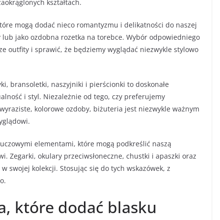
zaokrąglonych kształtach.
 które mogą dodać nieco romantyzmu i delikatności do naszej
wy lub jako ozdobna rozetka na torebce. Wybór odpowiedniego
e outfity i sprawić, że będziemy wyglądać niezwykle stylowo
, bransoletki, naszyjniki i pierścionki to doskonałe
lność i styl. Niezależnie od tego, czy preferujemy
 wyraziste, kolorowe ozdoby, biżuteria jest niezwykle ważnym
yglądowi.
ą kluczowymi elementami, które mogą podkreślić naszą
 Zegarki, okulary przeciwsłoneczne, chustki i apaszki oraz
 w swojej kolekcji. Stosując się do tych wskazówek, z
o.
, które dodać blasku