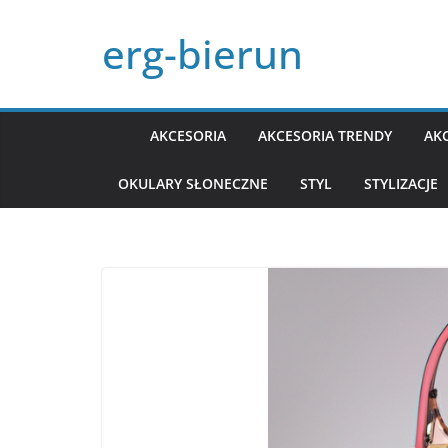
Przejdź
erg-bierun
do
treści
AKCESORIA
AKCESORIA TRENDY
AK
OKULARY SŁONECZNE
STYL
STYLIZACJE