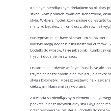
Kolejnym nieodłącznym dodatkiem są okulary pr
szkodliwym promieniowaniem słonecznym, okula
stylu. Wybierz model, który pasuje do kształtu t
nie tylko będziesz chronić oczy, ale również wyg
Następnym must-have akcesorium są biżuteria i d
kolczyki mogą dodać blasku naszemu outfitowi. W
Dodatki do włosów, takie jak spinki, gumki czy 
fryzur i dodanie im świeżości.
Ostatnim, ale równie ważnym must-have akcesoriu
trzymając nasze spodnie na miejscu, ale także 
stylu i kolorystyki. Możesz postawić na klasycz
ciekawymi klamrami czy wzorami.
Akcesoria są nieodłącznym elementem styloweg
podkreślić nasz indywidualny styl i wyglądać mod
przeciwsłoneczne, biżuteria i dodatki do włosów