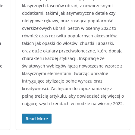
ie
klasycznych fasonów ubrań, z nowoczesnymi
a
dodatkami, takimi jak asymetryczne detale czy
nietypowe rękawy, oraz rosnąca popularność
oversize’owych ubrań. Sezon wiosenny 2022 to
również czas rozkwitu popularnych akcesoriów,
a
takich jak opaski do włosów, chustki i apaszki,
oraz duże okulary przeciwsłoneczne, które dodają
charakteru każdej stylizacji. Inspiracje ze
le
światowych wybiegów łączą nowoczesne wzorce z
klasycznymi elementami, tworząc unikalne i
intrygujące stylizacje pełne wyrazu oraz
kreatywności. Zachęcam do zapoznania się z
pełną treścią artykułu, aby dowiedzieć się więcej o
najgorętszych trendach w modzie na wiosnę 2022.
Read More