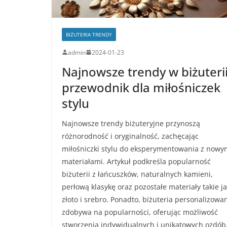
BIŻUTERIA TRENDY
admin
2024-01-23
Najnowsze trendy w biżuterii
przewodnik dla miłośniczek
stylu
Najnowsze trendy biżuteryjne przynoszą
różnorodność i oryginalność, zachęcając
miłośniczki stylu do eksperymentowania z nowy
materiałami. Artykuł podkreśla popularność
biżuterii z łańcuszków, naturalnych kamieni,
perłową klasykę oraz pozostałe materiały takie j
złoto i srebro. Ponadto, biżuteria personalizowa
zdobywa na popularności, oferując możliwość
stworzenia indywidualnych i unikatowych ozdób