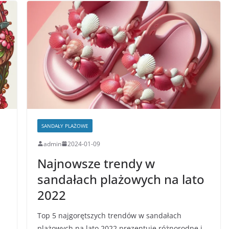
SANDAŁY PLAŻOWE
admin
2024-01-09
Najnowsze trendy w
sandałach plażowych na lato
2022
Top 5 najgorętszych trendów w sandałach
plażowych na lato 2022 prezentuje różnorodne i