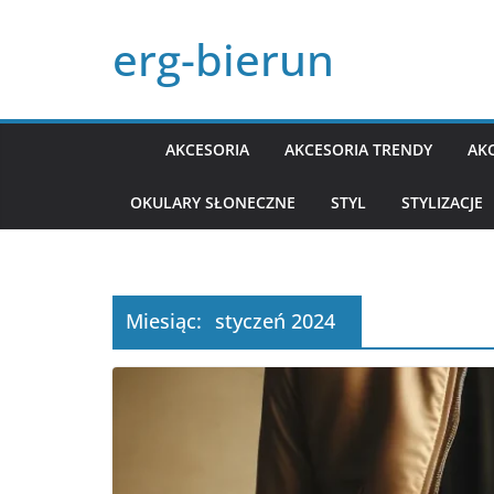
Przejdź
erg-bierun
do
treści
AKCESORIA
AKCESORIA TRENDY
AK
OKULARY SŁONECZNE
STYL
STYLIZACJE
Miesiąc:
styczeń 2024