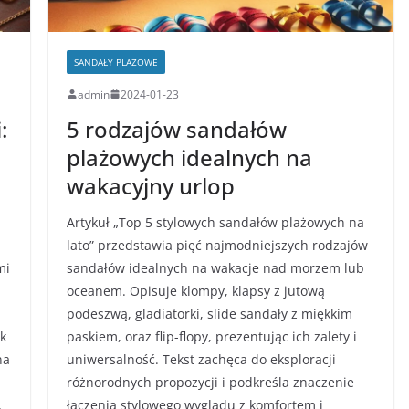
SANDAŁY PLAŻOWE
admin
2024-01-23
:
5 rodzajów sandałów
plażowych idealnych na
wakacyjny urlop
Artykuł „Top 5 stylowych sandałów plażowych na
lato” przedstawia pięć najmodniejszych rodzajów
mi
sandałów idealnych na wakacje nad morzem lub
oceanem. Opisuje klompy, klapsy z jutową
podeszwą, gladiatorki, slide sandały z miękkim
ak
paskiem, oraz flip-flopy, prezentując ich zalety i
na
uniwersalność. Tekst zachęca do eksploracji
różnorodnych propozycji i podkreśla znaczenie
,
łączenia stylowego wyglądu z komfortem i