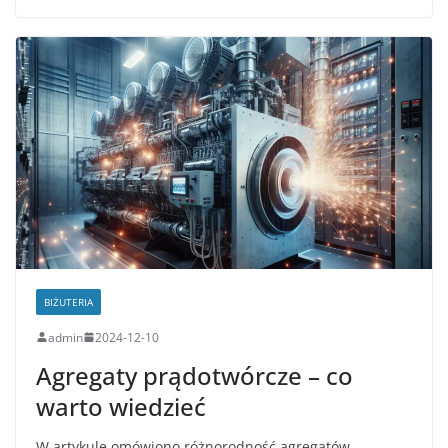
BIŻUTERIA
admin
2024-12-10
Agregaty prądotwórcze – co
warto wiedzieć
W artykule omówiono różnorodność agregatów