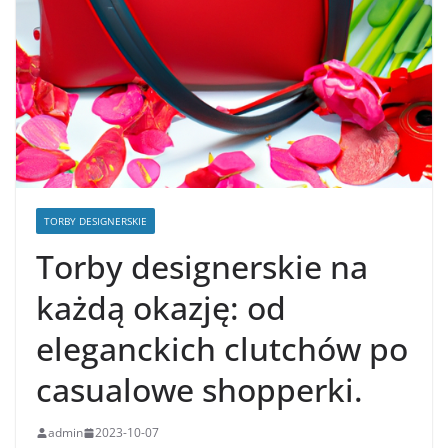
TORBY DESIGNERSKIE
Torby designerskie na
każdą okazję: od
eleganckich clutchów po
casualowe shopperki.
admin
2023-10-07