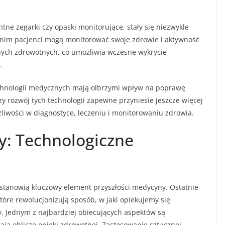
ntne zegarki czy opaski monitorujące, stały się niezwykle
ki nim pacjenci mogą monitorować swoje zdrowie i aktywność
anych zdrowotnych, co umożliwia wczesne wykrycie
.
chnologii medycznych mają olbrzymi wpływ na poprawę
szy rozwój tych technologii zapewne przyniesie jeszcze więcej
liwości w diagnostyce, leczeniu i monitorowaniu zdrowia.
y: Technologiczne
stanowią kluczowy element przyszłości medycyny. Ostatnie
które rewolucjonizują sposób, w jaki opiekujemy się
. Jednym z najbardziej obiecujących aspektów są
ją oblicze opieki zdrowotnej. Zastosowanie sztucznej