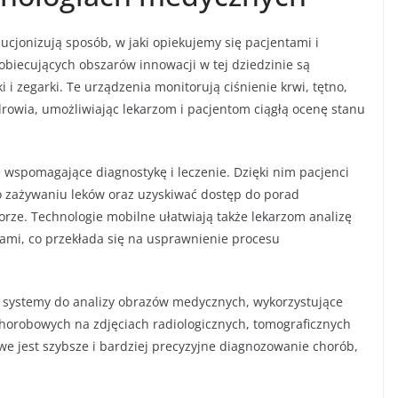
jonizują sposób, w jaki opiekujemy się pacjentami i
obiecujących obszarów innowacji w tej dziedzinie są
i i zegarki. Te urządzenia monitorują ciśnienie krwi, tętno,
drowia, umożliwiając lekarzom i pacjentom ciągłą ocenę stanu
 wspomagające diagnostykę i leczenie. Dzięki nim pacjenci
 zażywaniu leków oraz uzyskiwać dostęp do porad
rze. Technologie mobilne ułatwiają także lekarzom analizę
ami, co przekłada się na usprawnienie procesu
systemy do analizy obrazów medycznych, wykorzystujące
horobowych na zdjęciach radiologicznych, tomograficznych
e jest szybsze i bardziej precyzyjne diagnozowanie chorób,