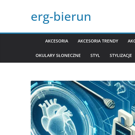
Przejdź
erg-bierun
do
treści
AKCESORIA
AKCESORIA TRENDY
AK
OKULARY SŁONECZNE
STYL
STYLIZACJE