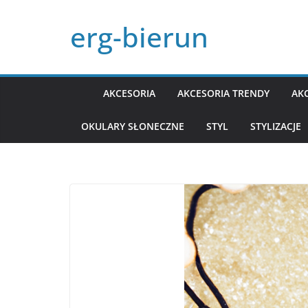
Przejdź
erg-bierun
do
treści
AKCESORIA
AKCESORIA TRENDY
AK
OKULARY SŁONECZNE
STYL
STYLIZACJE