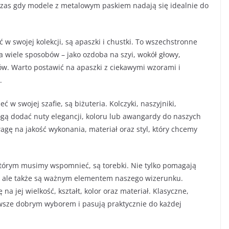
dczas gdy modele z metalowym paskiem nadają się idealnie do
w swojej kolekcji, są apaszki i chustki. To wszechstronne
a wiele sposobów – jako ozdoba na szyi, wokół głowy,
ów. Warto postawić na apaszki z ciekawymi wzorami i
.
w swojej szafie, są biżuteria. Kolczyki, naszyjniki,
mogą dodać nuty elegancji, koloru lub awangardy do naszych
uwagę na jakość wykonania, materiał oraz styl, który chcemy
którym musimy wspomnieć, są torebki. Nie tylko pomagają
, ale także są ważnym elementem naszego wizerunku.
a jej wielkość, kształt, kolor oraz materiał. Klasyczne,
wsze dobrym wyborem i pasują praktycznie do każdej